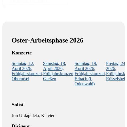
Oster-Arbeitsphase 2026
Konzerte
Sonntag, 12.
Samstag, 18.
Sonntag, 19.
Freitag, 24.
April 2026,
April 2026,
April 2026,
2026,
Frühjahrskonzert,
Frühjahrskonzert,
Frühjahrskonzert,
Frühjahrsko
Oberursel
Gießen
Erbach (i.
Rüsselshei
Odenwald)
Solist
Jon Urdapilleta, Klavier
Dirigent