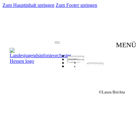
Zum Hauptinhalt springen
Zum Footer springen
Junge Musik Hessen
Chor
Jazzorchester
Blasorchester
MENÜ
Startseite
Termine
Orchester
Konzerte
Arbeitsphasen
Künstlerisches
Portrait
Mitglieder
Management
Patenschaft
Alumni
Team
Mitglied werden
Freunde und Förderer
Medien
Partner
Newsletter
Konzertanfragen
Presse
Kontakt
Künstlerische Leitung
Künstlerischer Beirat
Gastdirigate
Musikalische Assistenz
Solistinnen und Solisten
Dozentinnen und Dozenten
©Laura Brichta